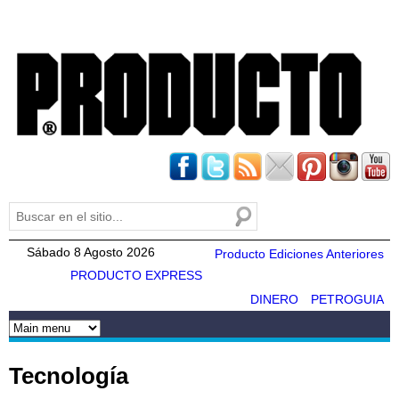
Pasar al
contenido
principal
Buscar
Formulario de búsqueda
Sábado 8 Agosto 2026
Producto Ediciones Anteriores
PRODUCTO EXPRESS
DINERO
PETROGUIA
Tecnología