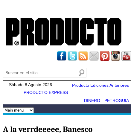
Pasar al
contenido
principal
Buscar
Formulario de búsqueda
Sábado 8 Agosto 2026
Producto Ediciones Anteriores
PRODUCTO EXPRESS
DINERO
PETROGUIA
A la verrdeeeee, Banesco