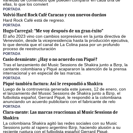
variedad de contenidos que pueden compartir en cada una de
ellas, lo que los conviert
PORTADA
Volvió Hard Rock Café Caracas y con nuevos dueños
Hard Rock Café está de regreso.
PORTADA
Hugo Carregal: “Me voy después de un gran éxito”
El año 2023 vino con cambios sorpresivos en la junta directiva de
Venevisión, desde la vicepresidencia hasta la producción ejecutiva,
lo que denota que el canal de La Colina pasa por un profundo
proceso de reestructuración
PORTADA
Casio desmiente: ¿Hay o no acuerdo con Piqué?
Tras el lanzamiento del Music Sessions de Shakira junto a Bzrp, la
cantante colombiana y Piqué acapararon la atención de la prensa
internacional y en especial de las marcas.
PORTADA
Piqué también factura: Así le respondió a Shakira
Luego de la controversia generada este jueves, 12 de enero, con
el lanzamiento del Mussic Sessions de Shakira junto a Bzrp, el
futbolista español, Gerrard Piqué, le respondió a la colombiana
anunciando un acuerdo publicitario con el fabricante de relo
PORTADA
Clara-mente: Las marcas reaccionan al Music Sessions de
Shakira
La colombiana Shakira agitó las redes sociales con su Music
Sessions junto al rapero argentino Bzrp, haciendo alusión a su
reciente ruptura con el futbolista español Gerrard Piqué.