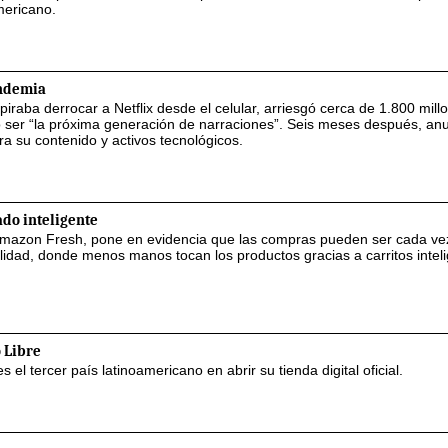
mericano.
andemia
piraba derrocar a Netflix desde el celular, arriesgó cerca de 1.800 mill
o ser “la próxima generación de narraciones”. Seis meses después, an
ra su contenido y activos tecnológicos.
do inteligente
de Amazon Fresh, pone en evidencia que las compras pueden ser cada v
lidad, donde menos manos tocan los productos gracias a carritos intel
 Libre
 el tercer país latinoamericano en abrir su tienda digital oficial.