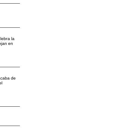
lebra la
ejan en
acaba de
el