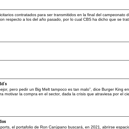
citarios contratados para ser transmitidos en la final del campeonato d
on respecto a los del año pasado, por lo cual CBS ha dicho que se tra
ld´s
or, pero pedir un Big Melt tampoco es tan malo”, dice Burger King e
 motivar la compra en el sector, dada la crisis que atraviesa por el ci
dos
mports, el portafolio de Ron Carúpano buscará, en 2021, abrirse espaci