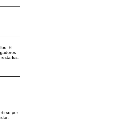
los. El
ugadores
restarlos.
rtirse por
idor: