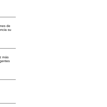
ones de
uncia su
ez más
igentes