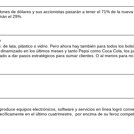
lones de dólares y sus accionistas pasarán a tener el 71% de la nueva
drán el 29%.
o
de lata, plástico o vidrio. Pero ahora hay también para todos los bolsil
dinamizado en los últimos meses y tanto Pepsi como Coca Cola, los j
do a dar pasos estratégicos para sumar clientes. O al menos para no 
roduce equipos electrónicos, software y servicios en línea logró conve
specíficamente en el último cuatrimestre, por encima de su feroz compet