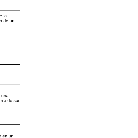
e la
ta de un
n una
erre de sus
o en un