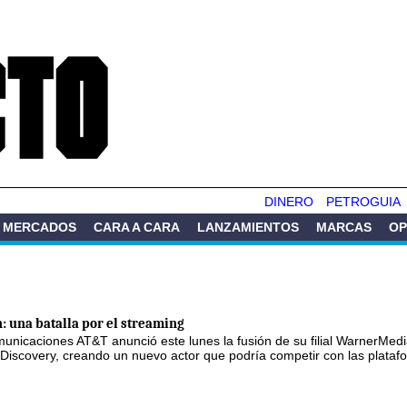
Pasar al
contenido
principal
DINERO
PETROGUIA
MERCADOS
CARA A CARA
LANZAMIENTOS
MARCAS
OP
: una batalla por el streaming
municaciones AT&T anunció este lunes la fusión de su filial WarnerMedi
Discovery, creando un nuevo actor que podría competir con las plataf