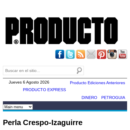
Pasar al
contenido
principal
Buscar
Formulario de búsqueda
Jueves 6 Agosto 2026
Producto Ediciones Anteriores
PRODUCTO EXPRESS
DINERO
PETROGUIA
Perla Crespo-Izaguirre