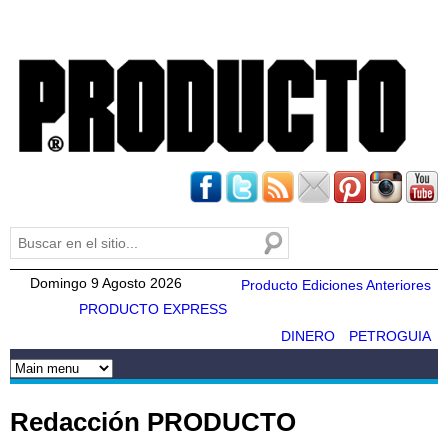
Pasar al
contenido
principal
Buscar
Formulario de búsqueda
Domingo 9 Agosto 2026
Producto Ediciones Anteriores
PRODUCTO EXPRESS
DINERO
PETROGUIA
Redacción PRODUCTO