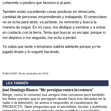
coherente o positivo que favorezca al país.
También están sucediendo cosas positivas en Venezuela,
cantidad de personas emprendiendo y trabajando. El venezolano
no se echa para atrás, va pa’lante, se reinventa y busca la
manera de seguir. En mi caso, me dediqué a sembrar y a entrar
en contacto con la tierra. Tenía que buscar un escape, porque si
me deprimo o me angustio, me echo a perder.
Yo sabía que tarde o temprano saldría adelante porque yo he
jugado limpio y lo seguiré haciendo.
PUBLICADO: 06 de noviembre de 2019
LEA TAMBIÉN
José Domingo Blanco: “Me persigno contra la censura”
Mingo, como lo conocen sus amigos más cercanos pero también
los fieles oyentes que lo persiguen desde hace tres décadas en la
radio o la televisión, se anima a responder el cuestionario de
PRODUCTO. Siete preguntas que el periodista, locutor y publicista
responde con sus acostumbrado verbo puntilloso y encendido