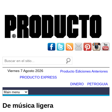
Pasar al
contenido
principal
Buscar
Formulario de búsqueda
Viernes 7 Agosto 2026
Producto Ediciones Anteriores
PRODUCTO EXPRESS
DINERO
PETROGUIA
De música ligera