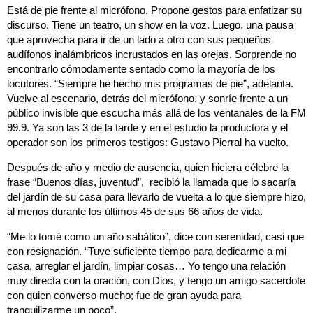
Está de pie frente al micrófono. Propone gestos para enfatizar su
discurso. Tiene un teatro, un show en la voz. Luego, una pausa
que aprovecha para ir de un lado a otro con sus pequeños
audífonos inalámbricos incrustados en las orejas. Sorprende no
encontrarlo cómodamente sentado como la mayoría de los
locutores. “Siempre he hecho mis programas de pie”, adelanta.
Vuelve al escenario, detrás del micrófono, y sonríe frente a un
público invisible que escucha más allá de los ventanales de la FM
99.9. Ya son las 3 de la tarde y en el estudio la productora y el
operador son los primeros testigos: Gustavo Pierral ha vuelto.
Después de año y medio de ausencia, quien hiciera célebre la
frase “Buenos días, juventud”, recibió la llamada que lo sacaría
del jardín de su casa para llevarlo de vuelta a lo que siempre hizo,
al menos durante los últimos 45 de sus 66 años de vida.
“Me lo tomé como un año sabático”, dice con serenidad, casi que
con resignación. “Tuve suficiente tiempo para dedicarme a mi
casa, arreglar el jardín, limpiar cosas… Yo tengo una relación
muy directa con la oración, con Dios, y tengo un amigo sacerdote
con quien converso mucho; fue de gran ayuda para
tranquilizarme un poco”.