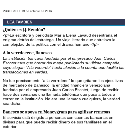
PUBLICADO: 19 de octubre de 2016
LEA TAMBIÉN
¿Quién es J.J. Rendón?
<p>La escritora y periodista María Elena Lavaud desentraña el
enigma detrás del estratega. Un viaje literario que entrelaza la
complejidad de la política con el drama humano.</p>
A la verrdeeeee, Banesco
La institución bancaria fundada por el empresario Juan Carlos
Escotet tuvo que borrar del mapa publicitario su última campaña,
cuyo slogan “A la veeerde” hacía alusión a la cuenta que facilita las
transacciones en verdes.
No fue precisamente “a la verrrdeee” lo que gritaron los ejecutivos
de mercadeo de Banesco, la entidad financiera venezolana
fundada por el empresario Juan Carlos Escotet, luego de recibir
hace dos semanas una llamada telefónica que puso a todos a
correr en la institución. No era una llamada cualquiera, la verdad
sea dicha.
Banesco se apoya en Moneygram para agilizar remesas
El servicio está dirigido a personas con cuentas bancarias en
divisas para que pueda recibir dinero de sus familiares en el
exterior