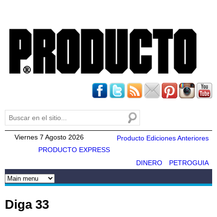
Pasar al
contenido
principal
Buscar
Formulario de búsqueda
Viernes 7 Agosto 2026
Producto Ediciones Anteriores
PRODUCTO EXPRESS
DINERO
PETROGUIA
Diga 33