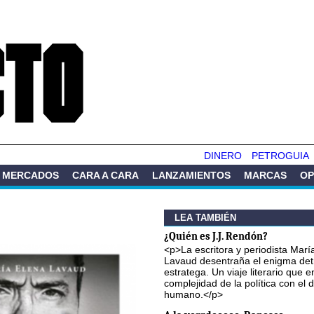
Pasar al
contenido
principal
DINERO
PETROGUIA
MERCADOS
CARA A CARA
LANZAMIENTOS
MARCAS
OP
LEA TAMBIÉN
¿Quién es J.J. Rendón?
<p>La escritora y periodista Marí
Lavaud desentraña el enigma det
estratega. Un viaje literario que e
complejidad de la política con el
humano.</p>