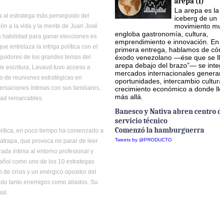
arepa (I)
La arepa es la
ta al estratega más perseguido del
iceberg de un
movimiento mu
́n a la vida y la mente de Juan José
engloba gastronomía, cultura,
ya habilidad para ganar elecciones es
emprendimiento e innovación. En
e entrelaza la intriga política con el
primera entrega, hablamos de có
éxodo venezolano —ése que se ll
guidores de los grandes temas del
arepa debajo del brazo”— se inte
e escritura, Lavaud tuvo acceso a
mercados internacionales gener
go de reuniones estratégicas en
oportunidades, intercambio cultur
rsaciones íntimas con sus familiares,
crecimiento económico a donde l
más allá.
dad remarcables.
Banesco y Nativa abren centro 
servicio técnico
Comenzó la hamburguerra
política, en poco tiempo ha comenzado a
Tweets by @PRODUCTO
 atrapa, que provoca no parar de leer
da íntima al entorno profesional y
pañol como uno de los 10 estrategas
 de crisis y un enérgico opositor del
valido tanto enemigos como aliados. Su
bal.