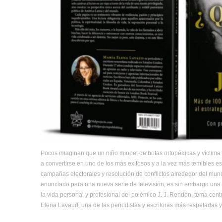
Pocos imaginan que un niño miope, de botas ortopédicas y víctima d
a convertirse en uno de los más exitosos y a la vez más temibles es
campañas electorales y resolución de conflictos alrededor del mund
enunciado para una nueva serie de televisión, es sin embargo un
la vida personal y profesional del polémico J. J. Rendón, tema centr
Elena Lavaud, una de las periodistas y escritoras más respetadas