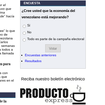
ENCUESTA
r el
tuvo que
¿Cree usted que la economía del
tima
rde” hacía
venezolano está mejorando?
Opciones
Sí
ee” lo que
No
eo de
enezolana
Todo es parte de la campaña electoral
Carlos
os semanas
a todos a
na llamada
Encuestas anteriores
Resultados
m para
as con
a que
Reciba nuestro boletín electrónico
ares en el
e la