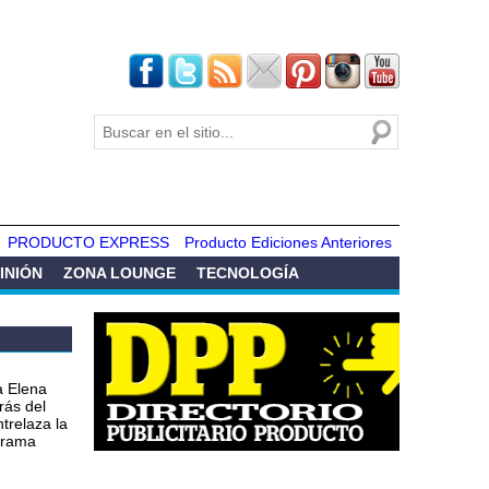
Buscar
Formulario de
búsqueda
PRODUCTO EXPRESS
Producto Ediciones Anteriores
INIÓN
ZONA LOUNGE
TECNOLOGÍA
a Elena
rás del
ntrelaza la
 drama