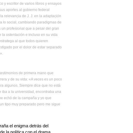
tico y escritor de varios libros y ensayos
sus aportes al gobierno federal
a relevancia de J. J. en la adaptación
ico a lo social, cambiando paradigmas de
es un profesional que a pesar del gran
 la ostentación e incluso en su vida
 estratega al que todos quieren
astigado por el dolor de estar separado
».
́n testimonios de primera mano que
rrera y de su vida: «A veces es un poco
ara algunos. Siempre dice que no está
 iba a la universidad, encontraba una
 me echó de la campaña y yo que
Es un tipo muy preparado pero me sigue
raña el enigma detrás del
 de la política con el drama