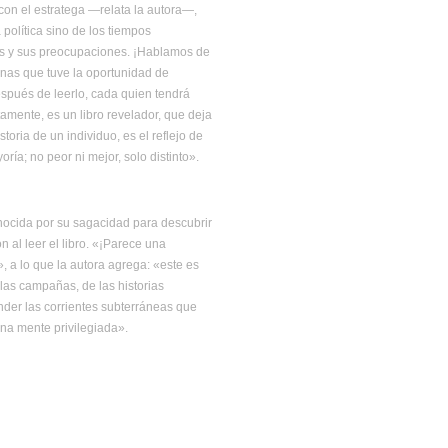
 con el estratega —relata la autora—,
olítica sino de los tiempos
os y sus preocupaciones. ¡Hablamos de
onas que tuve la oportunidad de
spués de leerlo, cada quien tendrá
mente, es un libro revelador, que deja
oria de un individuo, es el reflejo de
ría; no peor ni mejor, solo distinto».
conocida por su sagacidad para descubrir
n al leer el libro. «¡Parece una
, a lo que la autora agrega: «este es
 las campañas, de las historias
nder las corrientes subterráneas que
una mente privilegiada».