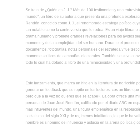
Se trata de ¿Quién es J. J.? Más de 100 testimonios y una entrevis
mundo", un libro de su autoría que presenta una profunda exploracio
Rendón, conocido como J. J., el renombrado estratega político cu
tan notable como la controversia que lo rodea. Es un viaje literario qu
drama humano y promete grandes revelaciones para los ávidos se
momento y de la complejidad del ser humano. Durante el proceso d
documentos, fotografías, notas personales del estratega y fue testi
momentos críticos de campañas electorales. También sostuvo conve
todo lo cual ha dotado al libro de una minuciosidad y una profundi
Este lanzamiento, que marca un hito en la literatura de no ficción 
generar un feedback que se repite en los lectores: «es un libro que
pero que a la vez no quieres que se acabe». La obra ofrece una mira
personal de Juan José Rendón, calificado por el diario ABC en es
más influyentes del mundo, una figura emblemática en la resolución
socialismo del siglo XXI y de regímenes totalitarios, lo que le ha 
nombre es sinónimo de influencia y astucia en la arena política glo