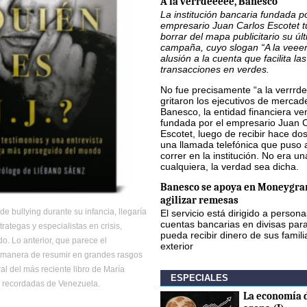
A la verrdeeeee, Banesco
La institución bancaria fundada po
empresario Juan Carlos Escotet 
borrar del mapa publicitario su úl
campaña, cuyo slogan “A la veee
alusión a la cuenta que facilita las
transacciones en verdes.
No fue precisamente “a la verrrde
gritaron los ejecutivos de mercad
Banesco, la entidad financiera v
fundada por el empresario Juan 
Escotet, luego de recibir hace d
una llamada telefónica que puso 
correr en la institución. No era u
cualquiera, la verdad sea dicha.
Banesco se apoya en Moneygra
agilizar remesas
e bullying durante su infancia, llegaría
El servicio está dirigido a person
cuentas bancarias en divisas par
trategas y especialistas en crisis,
pueda recibir dinero de sus famili
o. Lo anterior, que parece el
exterior
a manera de resumir en grandes rasgos
al del más reciente libro de María
ESPECIALES
 y recordadas de Venezuela.
La economía d