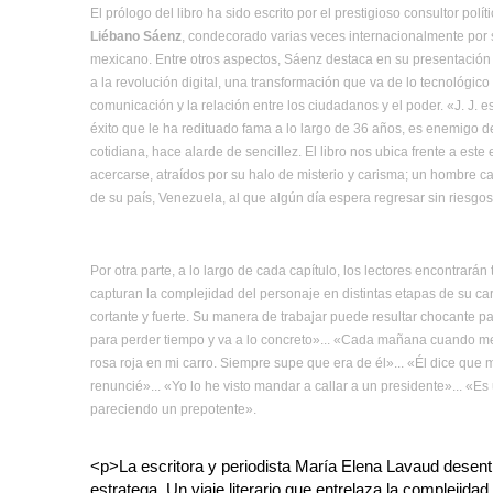
El prólogo del libro ha sido escrito por el prestigioso consultor polí
Liébano Sáenz
, condecorado varias veces internacionalmente por 
mexicano. Entre otros aspectos, Sáenz destaca en su presentación l
a la revolución digital, una transformación que va de lo tecnológ
comunicación y la relación entre los ciudadanos y el poder. «J. J. 
éxito que le ha redituado fama a lo largo de 36 años, es enemigo de
cotidiana, hace alarde de sencillez. El libro nos ubica frente a este
acercarse, atraídos por su halo de misterio y carisma; un hombre c
de su país, Venezuela, al que algún día espera regresar sin riesgos
Por otra parte, a lo largo de cada capítulo, los lectores encontrara
capturan la complejidad del personaje en distintas etapas de su ca
cortante y fuerte. Su manera de trabajar puede resultar chocante p
para perder tiempo y va a lo concreto»... «Cada mañana cuando me
rosa roja en mi carro. Siempre supe que era de él»... «Él dice que
renuncié»... «Yo lo he visto mandar a callar a un presidente»... «
pareciendo un prepotente».
<p>La escritora y periodista María Elena Lavaud desent
estratega. Un viaje literario que entrelaza la complejidad