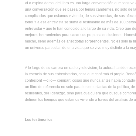
«La espina dorsal del libro es una larga conversación que sostuve
una conversación que se pasea por temas candentes, no solo de la p
complicados que estamos viviendo, de sus vivencias, de sus afect
todo! Y a esa entrevista se suma el testimonio de más de 100 pers
entrevistar y que le han conocido a lo largo de su vida. Creo que de
mejores herramientas para sacar sus propias conclusiones. Honesta
mucho, lleno además de anécdotas sorprendentes. No es solo la hist
un universo particular, de una vida que se vive muy distinto a la mayo
A lo largo de su carrera en radio y televisión, la autora ha sido re
la esencia de sus entrevistados, cosa que confirmó el propio Rendó
confesión! —dijo— compartí cosas que nunca antes había contado»
un libro de referencia no solo para los entusiastas de la política, de
resilientes, del liderazgo, sino para cualquiera que busque compre
definen los tiempos que estamos viviendo a través del análisis de 
Los testimonios