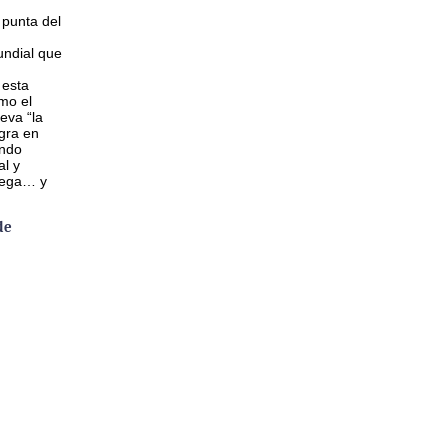
 punta del
ndial que
 esta
mo el
eva “la
gra en
ando
al y
lega… y
de