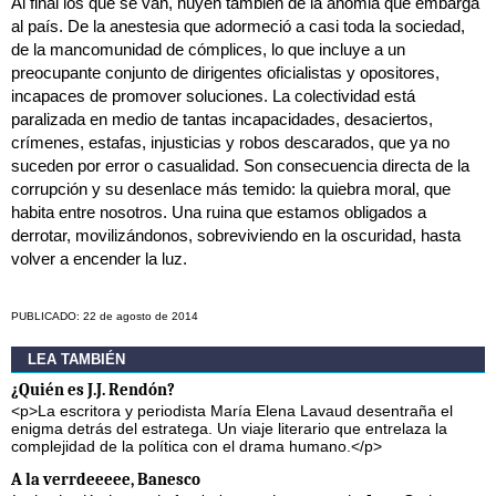
Al final los que se van, huyen también de la anomia que embarga
al país. De la anestesia que adormeció a casi toda la sociedad,
de la mancomunidad de cómplices, lo que incluye a un
preocupante conjunto de dirigentes oficialistas y opositores,
incapaces de promover soluciones. La colectividad está
paralizada en medio de tantas incapacidades, desaciertos,
crímenes, estafas, injusticias y robos descarados, que ya no
suceden por error o casualidad. Son consecuencia directa de la
corrupción y su desenlace más temido: la quiebra moral, que
habita entre nosotros. Una ruina que estamos obligados a
derrotar, movilizándonos, sobreviviendo en la oscuridad, hasta
volver a encender la luz.
PUBLICADO: 22 de agosto de 2014
LEA TAMBIÉN
¿Quién es J.J. Rendón?
<p>La escritora y periodista María Elena Lavaud desentraña el
enigma detrás del estratega. Un viaje literario que entrelaza la
complejidad de la política con el drama humano.</p>
A la verrdeeeee, Banesco