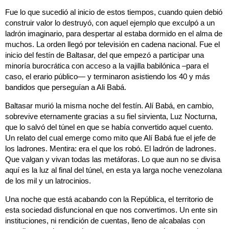
Fue lo que sucedió al inicio de estos tiempos, cuando quien debió
construir valor lo destruyó, con aquel ejemplo que exculpó a un
ladrón imaginario, para despertar al estaba dormido en el alma de
muchos. La orden llegó por televisión en cadena nacional. Fue el
inicio del festín de Baltasar, del que empezó a participar una
minoría burocrática con acceso a la vajilla babilónica –para el
caso, el erario público— y terminaron asistiendo los 40 y más
bandidos que perseguían a Ali Babá.
Baltasar murió la misma noche del festín. Alí Babá, en cambio,
sobrevive eternamente gracias a su fiel sirvienta, Luz Nocturna,
que lo salvó del túnel en que se había convertido aquel cuento.
Un relato del cual emerge como mito que Alí Babá fue el jefe de
los ladrones. Mentira: era el que los robó. El ladrón de ladrones.
Que valgan y vivan todas las metáforas. Lo que aun no se divisa
aquí es la luz al final del túnel, en esta ya larga noche venezolana
de los mil y un latrocinios.
Una noche que está acabando con la República, el territorio de
esta sociedad disfuncional en que nos convertimos. Un ente sin
instituciones, ni rendición de cuentas, lleno de alcabalas con