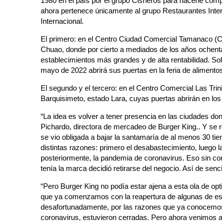
1980 en el país por el grupo Cisneros para hacerle comp
ahora pertenece únicamente al grupo Restaurantes Inte
Internacional.
El primero: en el Centro Ciudad Comercial Tamanaco (C.
Chuao, donde por cierto a mediados de los años ochenta
establecimientos más grandes y de alta rentabilidad. Solo
mayo de 2022 abrirá sus puertas en la feria de alimento
El segundo y el tercero: en el Centro Comercial Las Trin
Barquisimeto, estado Lara, cuyas puertas abrirán en l
“La idea es volver a tener presencia en las ciudades d
Pichardo, directora de mercadeo de Burger King.. Y se r
se vio obligada a bajar la santamaría de al menos 30 tie
distintas razones: primero el desabastecimiento, luego l
posteriormente, la pandemia de coronavirus. Eso sin cont
tenía la marca decidió retirarse del negocio. Así de senc
“Pero Burger King no podía estar ajena a esta ola de op
que ya comenzamos con la reapertura de algunas de es
desafortunadamente, por las razones que ya conocemo
coronavirus, estuvieron cerradas. Pero ahora venimos 