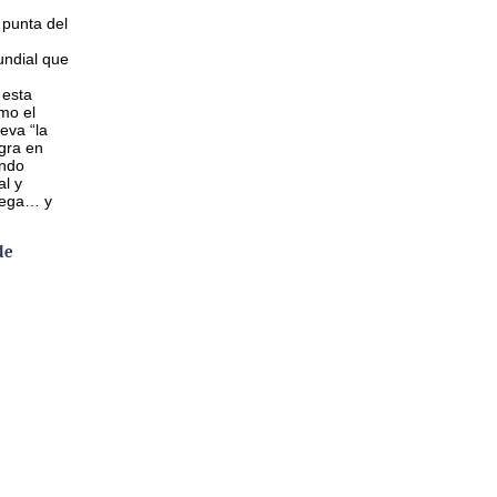
 punta del
ndial que
 esta
mo el
eva “la
gra en
ando
al y
lega… y
de