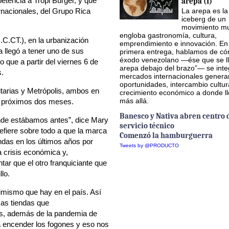
etencia a Tropi Burger, y que
arepa (I)
La arepa es la
rnacionales, del Grupo Rica
iceberg de un
movimiento mu
engloba gastronomía, cultura,
C.CT.), en la urbanización
emprendimiento e innovación. En
 llegó a tener uno de sus
primera entrega, hablamos de có
éxodo venezolano —ése que se ll
 que a partir del viernes 6 de
arepa debajo del brazo”— se inte
s.
mercados internacionales gener
oportunidades, intercambio cultur
itarias y Metrópolis, ambos en
crecimiento económico a donde l
más allá.
os próximos dos meses.
Banesco y Nativa abren centro 
onde estábamos antes”, dice Mary
servicio técnico
efiere sobre todo a que la marca
Comenzó la hamburguerra
ndas en los últimos años por
Tweets by @PRODUCTO
a crisis económica y,
ar que el otro franquiciante que
illo.
timismo que hay en el país. Así
as tiendas que
s, además de la pandemia de
a encender los fogones y eso nos