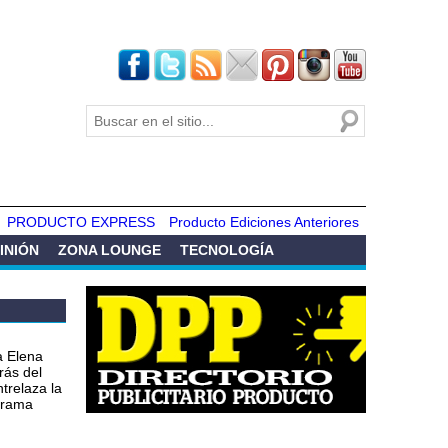
Buscar
Formulario de
búsqueda
PRODUCTO EXPRESS
Producto Ediciones Anteriores
INIÓN
ZONA LOUNGE
TECNOLOGÍA
a Elena
rás del
ntrelaza la
 drama