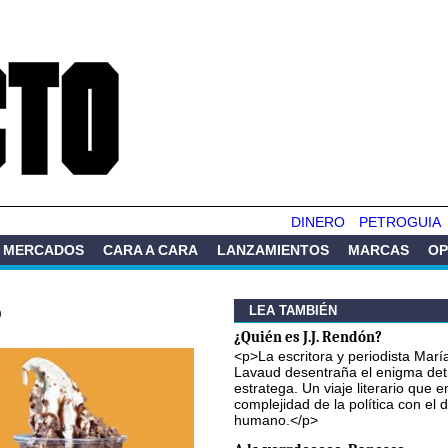
Pasar al
contenido
principal
DINERO
PETROGUIA
MERCADOS
CARA A CARA
LANZAMIENTOS
MARCAS
OP
o
LEA TAMBIÉN
¿Quién es J.J. Rendón?
<p>La escritora y periodista Marí
Lavaud desentraña el enigma det
estratega. Un viaje literario que e
complejidad de la política con el
humano.</p>