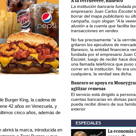
A la verrdeeeee, Banesco
La institución bancaria fundada po
empresario Juan Carlos Escotet 
borrar del mapa publicitario su úl
campaña, cuyo slogan “A la veee
alusión a la cuenta que facilita las
transacciones en verdes.
No fue precisamente “a la verrrde
gritaron los ejecutivos de mercad
Banesco, la entidad financiera v
fundada por el empresario Juan 
Escotet, luego de recibir hace d
una llamada telefónica que puso 
correr en la institución. No era u
cualquiera, la verdad sea dicha.
Banesco se apoya en Moneygra
agilizar remesas
El servicio está dirigido a person
cuentas bancarias en divisas par
de Burger King, la cadena de
pueda recibir dinero de sus famili
iene 42 años en Venezuela, y
exterior
 últimos cinco años, además de
ESPECIALES
abrirá la marca, introducida en
La economía d