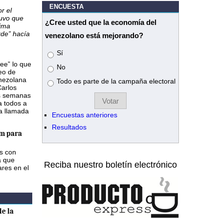
ENCUESTA
r el
tuvo que
¿Cree usted que la economía del
tima
rde” hacía
venezolano está mejorando?
Opciones
Sí
ee” lo que
No
eo de
enezolana
Todo es parte de la campaña electoral
Carlos
os semanas
a todos a
na llamada
Encuestas anteriores
Resultados
m para
as con
a que
Reciba nuestro boletín electrónico
ares en el
e la