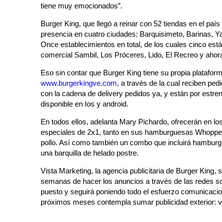
tiene muy emocionados”.
Burger King, que llegó a reinar con 52 tiendas en el paí
presencia en cuatro ciudades: Barquisimeto, Barinas, Y
Once establecimientos en total, de los cuales cinco est
comercial Sambil, Los Próceres, Lido, El Recreo y ahora
Eso sin contar que Burger King tiene su propia plataforma
www.burgerkingve.com
, a través de la cual reciben pe
con la cadena de delivery pedidos ya, y están por estren
disponible en Ios y android.
En todos ellos, adelanta Mary Pichardo, ofrecerán en lo
especiales de 2x1, tanto en sus hamburguesas Whopper 
pollo. Así como también un combo que incluirá hamburgue
una barquilla de helado postre.
Vista Marketing, la agencia publicitaria de Burger King,
semanas de hacer los anuncios a través de las redes s
puesto y seguirá poniendo todo el esfuerzo comunicacio
próximos meses contempla sumar publicidad exterior: 