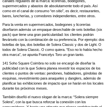
canales regulares de la marca: licorerías, bodegones,
supermercados y abastos de absolutamente todo el país. Así
como en el canal de consumo “en sitio”, es decir, restaurantes,
bares, luncherías, y comedores independientes, entre otros.
Para la venta en supermercados, bodegones y licorerías
diseñaron además un empaque desechable de seis botellas (six
pack) que tiene una gran particularidad: los clientes podrán
llevárselo con la combinación de su preferencia. Por ejemplo: dos
botellas de Ipa, dos botellas de Solera Classic y dos de Light. O
todos de Solera Classic. O como quiera. “Eso no lo había hecho
otra marca”, se apunta Francelys Toro un gran tanto.
141 Soho Square Coimbra no solo se encargó de diseñar la
publicidad con la que Solera planea revestir los espacios de los
clientes o puntos de ventas: pendones, habladores, góndolas de
esquinas, revestimiento para anaqueles y danglers, además de
planificar las exhibiciones de impacto que se harán en los locales
durante los próximos meses.
También diseñó el nuevo slogan de la marca: “Solera siempre
Solera”, con la que busca reforzar la conexión con los
consumidores. Y hasta una etiqueta que planea englobar todo el