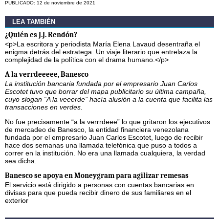
PUBLICADO: 12 de noviembre de 2021
LEA TAMBIÉN
¿Quién es J.J. Rendón?
<p>La escritora y periodista María Elena Lavaud desentraña el
enigma detrás del estratega. Un viaje literario que entrelaza la
complejidad de la política con el drama humano.</p>
A la verrdeeeee, Banesco
La institución bancaria fundada por el empresario Juan Carlos
Escotet tuvo que borrar del mapa publicitario su última campaña,
cuyo slogan “A la veeerde” hacía alusión a la cuenta que facilita las
transacciones en verdes.
No fue precisamente “a la verrrdeee” lo que gritaron los ejecutivos
de mercadeo de Banesco, la entidad financiera venezolana
fundada por el empresario Juan Carlos Escotet, luego de recibir
hace dos semanas una llamada telefónica que puso a todos a
correr en la institución. No era una llamada cualquiera, la verdad
sea dicha.
Banesco se apoya en Moneygram para agilizar remesas
El servicio está dirigido a personas con cuentas bancarias en
divisas para que pueda recibir dinero de sus familiares en el
exterior