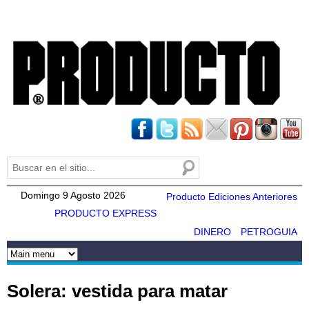
Pasar al
contenido
principal
Buscar
Formulario de búsqueda
Domingo 9 Agosto 2026
Producto Ediciones Anteriores
PRODUCTO EXPRESS
DINERO
PETROGUIA
Solera: vestida para matar