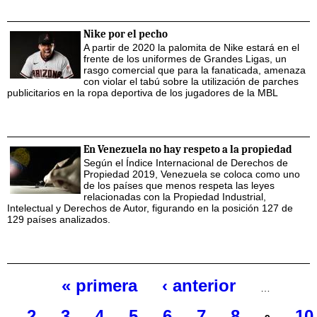
Nike por el pecho
A partir de 2020 la palomita de Nike estará en el
frente de los uniformes de Grandes Ligas, un
rasgo comercial que para la fanaticada, amenaza
con violar el tabú sobre la utilización de parches
publicitarios en la ropa deportiva de los jugadores de la MBL
En Venezuela no hay respeto a la propiedad
Según el Índice Internacional de Derechos de
Propiedad 2019, Venezuela se coloca como uno
de los países que menos respeta las leyes
relacionadas con la Propiedad Industrial,
Intelectual y Derechos de Autor, figurando en la posición 127 de
129 países analizados.
« primera
‹ anterior
…
Páginas
2
3
4
5
6
7
8
10