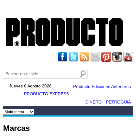
Pasar al
contenido
principal
Buscar
Formulario de búsqueda
Jueves 6 Agosto 2026
Producto Ediciones Anteriores
PRODUCTO EXPRESS
DINERO
PETROGUIA
Marcas