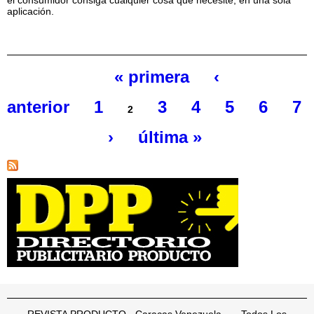
el consumidor consiga cualquier cosa que necesite, en una sola
aplicación.
« primera
‹
Páginas
anterior
1
3
4
5
6
7
2
›
última »
REVISTA PRODUCTO - Caracas Venezuela Todos Los