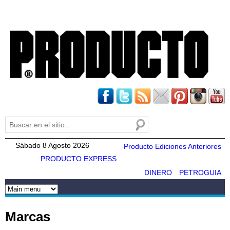
Pasar al
contenido
principal
Buscar
Formulario de búsqueda
Sábado 8 Agosto 2026
Producto Ediciones Anteriores
PRODUCTO EXPRESS
DINERO
PETROGUIA
Marcas