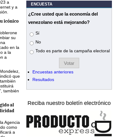
023 a
ENCUESTA
ternet y a
sión.
¿Cree usted que la economía del
u icónico
venezolano está mejorando?
Toblerone
Opciones
Sí
mbiar su
No
una
icado en la
Todo es parte de la campaña electoral
do a la
ón a
 Mondelez,
Encuestas anteriores
indicó que
Resultados
 también
tituirá
", también
Reciba nuestro boletín electrónico
gido al
licidad
 la Agencia
ido como
ficará a