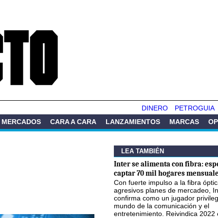
Pasar al
contenido
principal
DINERO
PETROGUIA
MERCADOS
CARA A CARA
LANZAMIENTOS
MARCAS
OP
LEA TAMBIÉN
Inter se alimenta con fibra: esp
captar 70 mil hogares mensuale
Con fuerte impulso a la fibra óptic
agresivos planes de mercadeo, In
confirma como un jugador privileg
mundo de la comunicación y el
entretenimiento. Reivindica 2022