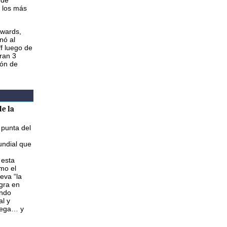
 de
 los más
Awards,
nó al
f luego de
ran 3
ión de
e la
 punta del
ndial que
 esta
mo el
eva “la
gra en
ando
al y
lega… y