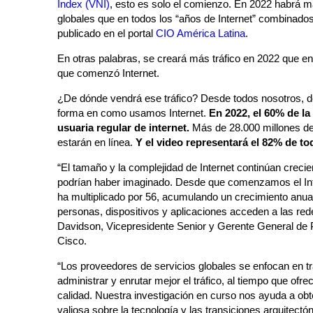
Index (VNI)
, esto es solo el comienzo. En 2022 habrá m
globales que en todos los “años de Internet” combinados
publicado en el portal
CIO América Latina
.
En otras palabras, se creará más tráfico en 2022 que e
que comenzó Internet.
¿De dónde vendrá ese tráfico? Desde todos nosotros, d
forma en como usamos Internet.
En 2022, el 60% de la
usuaria regular de internet.
Más de 28.000 millones de
estarán en línea.
Y el video representará el 82% de tod
“El tamaño y la complejidad de Internet continúan cre
podrían haber imaginado. Desde que comenzamos el Info
ha multiplicado por 56, acumulando un crecimiento anua
personas, dispositivos y aplicaciones acceden a las red
Davidson, Vicepresidente Senior y Gerente General de 
Cisco.
“Los proveedores de servicios globales se enfocan en t
administrar y enrutar mejor el tráfico, al tiempo que ofr
calidad. Nuestra investigación en curso nos ayuda a obt
valiosa sobre la tecnología y las transiciones arquitectó