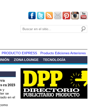
Buscar
Formulario de
búsqueda
PRODUCTO EXPRESS
Producto Ediciones Anteriores
INIÓN
ZONA LOUNGE
TECNOLOGÍA
era
s en 2023
a y
ter se
iado en el
 como