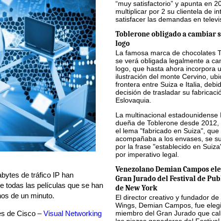
“muy satisfactorio” y apunta en 2
multiplicar por 2 su clientela de in
satisfacer las demandas en televi
Toblerone obligado a cambiar s
logo
La famosa marca de chocolates 
se verá obligada legalmente a ca
logo, que hasta ahora incorpora 
ilustración del monte Cervino, ub
frontera entre Suiza e Italia, debi
decisión de trasladar su fabricaci
Eslovaquia.
La multinacional estadounidense
dueña de Toblerone desde 2012, 
el lema "fabricado en Suiza", que
acompañaba a los envases, se sus
por la frase "establecido en Suiza
por imperativo legal.
Venezolano Demian Campos ele
bytes de tráfico IP han
Gran Jurado del Festival de Pub
e todas las películas que se han
de New York
nos de un minuto.
El director creativo y fundador de
Wings, Demian Campos, fue eleg
es de Cisco –
Visual Networking
miembro del Gran Jurado que cali