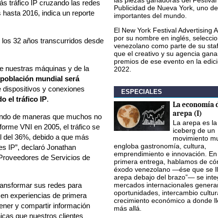
las piezas ganadoras del Festival
ás tráfico IP cruzando las redes
Publicidad de Nueva York, uno de
 hasta 2016, indica un reporte
importantes del mundo.
El New York Festival Advertising 
por su nombre en inglés, seleccio
n los 32 años transcurridos desde
venezolano como parte de su staf
que el creativo y su agencia gana
premios de ese evento en la edic
e nuestras máquinas y de la
2022.
 población mundial será
 dispositivos y conexiones
ESPECIALES
o el tráfico IP
.
La economía d
arepa (I)
ciendo de maneras que muchos no
La arepa es la
rme VNI en 2005, el tráfico se
iceberg de un
l del 36%, debido a que más
movimiento mu
engloba gastronomía, cultura,
es IP”, declaró Jonathan
emprendimiento e innovación. En
Proveedores de Servicios de
primera entrega, hablamos de có
éxodo venezolano —ése que se ll
arepa debajo del brazo”— se inte
mercados internacionales gener
ransformar sus redes para
oportunidades, intercambio cultur
ecen experiencias de primera
crecimiento económico a donde l
ener y compartir información
más allá.
nicas que nuestros clientes