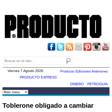
Pasar al
contenido
principal
Buscar
Formulario de búsqueda
Viernes 7 Agosto 2026
Producto Ediciones Anteriores
PRODUCTO EXPRESS
DINERO
PETROGUIA
Toblerone obligado a cambiar