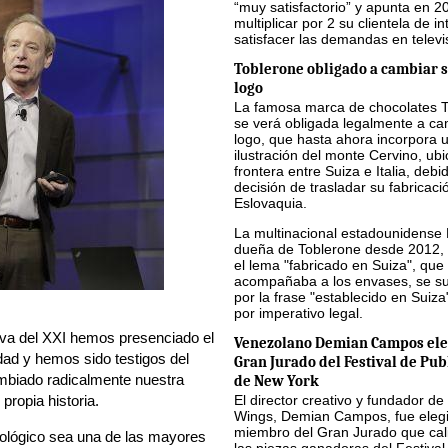
“muy satisfactorio” y apunta en 2
multiplicar por 2 su clientela de in
satisfacer las demandas en televi
Toblerone obligado a cambiar s
logo
La famosa marca de chocolates 
se verá obligada legalmente a ca
logo, que hasta ahora incorpora 
ilustración del monte Cervino, ub
frontera entre Suiza e Italia, debi
decisión de trasladar su fabricaci
Eslovaquia.
La multinacional estadounidense
dueña de Toblerone desde 2012, 
el lema "fabricado en Suiza", que
acompañaba a los envases, se sus
por la frase "establecido en Suiza
por imperativo legal.
 va del XXI hemos presenciado el
Venezolano Demian Campos ele
dad y hemos sido testigos del
Gran Jurado del Festival de Pub
mbiado radicalmente nuestra
de New York
propia historia.
El director creativo y fundador de
Wings, Demian Campos, fue eleg
miembro del Gran Jurado que cali
nológico sea una de las mayores