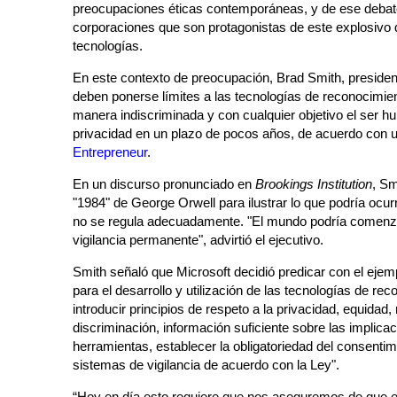
preocupaciones éticas contemporáneas, y de ese debat
corporaciones que son protagonistas de este explosivo 
tecnologías.
En este contexto de preocupación, Brad Smith, presiden
deben ponerse límites a las tecnologías de reconocimiento
manera indiscriminada y con cualquier objetivo el ser 
privacidad en un plazo de pocos años, de acuerdo con u
Entrepreneur
.
En un discurso pronunciado en
Brookings Institution
, Sm
"1984" de George Orwell para ilustrar lo que podría ocurr
no se regula adecuadamente. "El mundo podría comenzar
vigilancia permanente", advirtió el ejecutivo.
Smith señaló que Microsoft decidió predicar con el ejemp
para el desarrollo y utilización de las tecnologías de re
introducir principios de respeto a la privacidad, equidad,
discriminación, información suficiente sobre las implicac
herramientas, establecer la obligatoriedad del consenti
sistemas de vigilancia de acuerdo con la Ley".
“Hoy en día esto requiere que nos aseguremos de que e