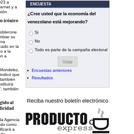
023 a
ENCUESTA
ternet y a
sión.
¿Cree usted que la economía del
u icónico
venezolano está mejorando?
Toblerone
Opciones
Sí
mbiar su
No
una
icado en la
Todo es parte de la campaña electoral
do a la
ón a
 Mondelez,
Encuestas anteriores
indicó que
Resultados
 también
tituirá
", también
Reciba nuestro boletín electrónico
gido al
licidad
 la Agencia
ido como
ficará a