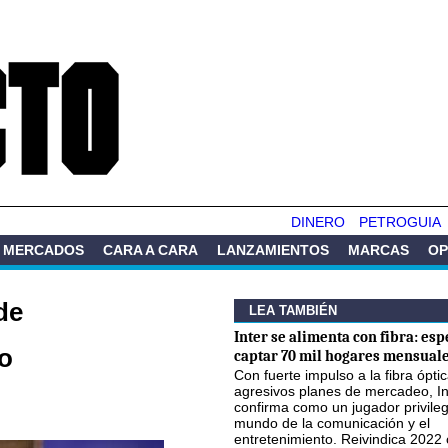
Pasar al
contenido
principal
DINERO
PETROGUIA
MERCADOS
CARA A CARA
LANZAMIENTOS
MARCAS
OP
de
LEA TAMBIÉN
Inter se alimenta con fibra: esp
o
captar 70 mil hogares mensuale
Con fuerte impulso a la fibra óptic
agresivos planes de mercadeo, In
confirma como un jugador privileg
mundo de la comunicación y el
entretenimiento. Reivindica 2022