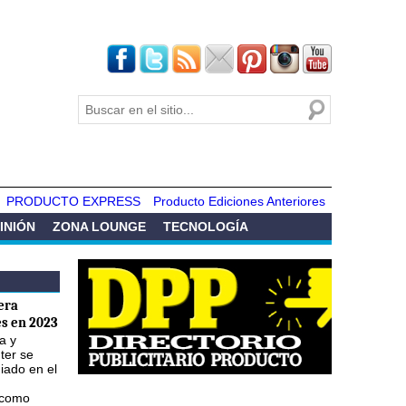
Buscar
Formulario de
búsqueda
PRODUCTO EXPRESS
Producto Ediciones Anteriores
INIÓN
ZONA LOUNGE
TECNOLOGÍA
era
s en 2023
a y
ter se
iado en el
 como