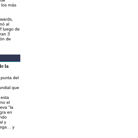
 de
 los más
Awards,
nó al
f luego de
ran 3
ión de
e la
 punta del
ndial que
 esta
mo el
eva “la
gra en
ando
al y
lega… y