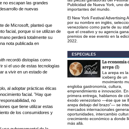
las piezas ganadoras del Festival
e no escapan las grandes
Publicidad de Nueva York, uno de
desarrollo de nuevas
importantes del mundo.
El New York Festival Advertising 
por su nombre en inglés, seleccio
te de Microsoft, planteó que
venezolano como parte de su staf
 facial, porque si se utilizan de
que el creativo y su agencia gana
premios de ese evento en la edic
humano perderá totalmente su
2022.
na nota publicada en
ESPECIALES
ith recordó distopías como
La economía d
ir si el uso de estas tecnologías
arepa (I)
 a vivir en un estado de
La arepa es la
iceberg de un
movimiento mu
engloba gastronomía, cultura,
lo, al adoptar prácticas éticas
emprendimiento e innovación. En
conocimiento facial. "Hay que
primera entrega, hablamos de có
 responsabilidad, no
éxodo venezolano —ése que se ll
arepa debajo del brazo”— se inte
iones que tiene utilizar estas
mercados internacionales gener
miento de los consumidores y
oportunidades, intercambio cultur
crecimiento económico a donde l
más allá.
l uso gubernamental de la