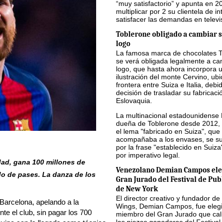
“muy satisfactorio” y apunta en 2
multiplicar por 2 su clientela de in
satisfacer las demandas en televi
Toblerone obligado a cambiar s
logo
La famosa marca de chocolates 
se verá obligada legalmente a ca
logo, que hasta ahora incorpora 
ilustración del monte Cervino, ub
frontera entre Suiza e Italia, debi
decisión de trasladar su fabricaci
Eslovaquia.
La multinacional estadounidense
dueña de Toblerone desde 2012, 
el lema "fabricado en Suiza", que
acompañaba a los envases, se sus
por la frase "establecido en Suiza
por imperativo legal.
dad, gana 100 millones de
Venezolano Demian Campos ele
do de pases. La danza de los
Gran Jurado del Festival de Pub
de New York
El director creativo y fundador de
l Barcelona, apelando a la
Wings, Demian Campos, fue eleg
nte el club, sin pagar los 700
miembro del Gran Jurado que cali