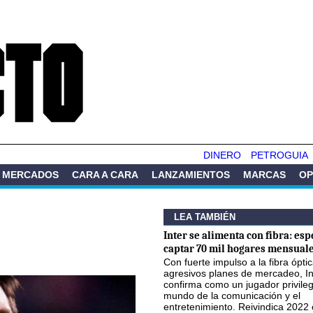
Pasar al
contenido
principal
DINERO
PETROGUIA
MERCADOS
CARA A CARA
LANZAMIENTOS
MARCAS
OP
LEA TAMBIÉN
Inter se alimenta con fibra: esp
captar 70 mil hogares mensuale
Con fuerte impulso a la fibra óptic
agresivos planes de mercadeo, In
confirma como un jugador privileg
mundo de la comunicación y el
entretenimiento. Reivindica 2022