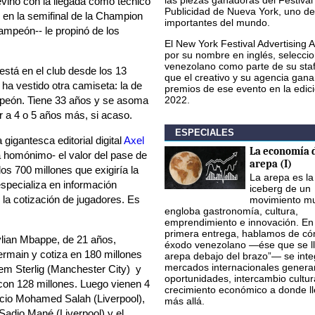
las piezas ganadoras del Festival
revino con la llegada como técnico
Publicidad de Nueva York, uno de
 en la semifinal de la Champion
importantes del mundo.
campeón-- le propinó de los
El New York Festival Advertising 
por su nombre en inglés, seleccio
venezolano como parte de su staf
está en el club desde los 13
que el creativo y su agencia gana
 ha vestido otra camiseta: la de
premios de ese evento en la edic
ampeón. Tiene 33 años y se asoma
2022.
ar a 4 o 5 años más, si acaso.
ESPECIALES
gigantesca editorial digital
Axel
La economía d
a homónimo- el valor del pase de
arepa (I)
os 700 millones que exigiría la
La arepa es la
specializa en información
iceberg de un
 la cotización de jugadores. Es
movimiento mu
engloba gastronomía, cultura,
emprendimiento e innovación. En
primera entrega, hablamos de có
ylian Mbappe, de 21 años,
éxodo venezolano —ése que se ll
ermain y cotiza en 180 millones
arepa debajo del brazo”— se inte
mercados internacionales gener
em Sterlig (Manchester City) y
oportunidades, intercambio cultur
con 128 millones. Luego vienen 4
crecimiento económico a donde l
pcio Mohamed Salah (Liverpool),
más allá.
Sadio Mané (Liverpool) y el