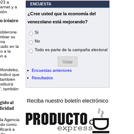
023 a
ENCUESTA
ternet y a
sión.
¿Cree usted que la economía del
u icónico
venezolano está mejorando?
Toblerone
Opciones
Sí
mbiar su
No
una
icado en la
Todo es parte de la campaña electoral
do a la
ón a
 Mondelez,
Encuestas anteriores
indicó que
Resultados
 también
tituirá
", también
Reciba nuestro boletín electrónico
gido al
licidad
 la Agencia
ido como
ficará a