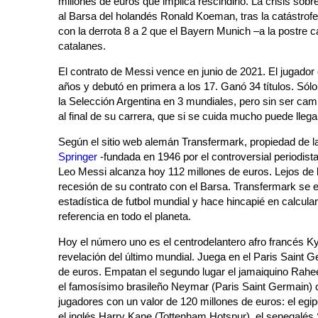
millones de euros que implica rescindirlo. La crisis sob
al Barsa del holandés Ronald Koeman, tras la catástrofe
con la derrota 8 a 2 que el Bayern Munich –a la postre 
catalanes.
El contrato de Messi vence en junio de 2021. El jugador 
años y debutó en primera a los 17. Ganó 34 títulos. Sólo
la Selección Argentina en 3 mundiales, pero sin ser c
al final de su carrera, que si se cuida mucho puede lleg
Según el sitio web alemán Transfermark, propiedad de la 
Springer
-fundada en 1946 por el controversial periodist
Leo Messi alcanza hoy 112 millones de euros. Lejos de l
recesión de su contrato con el Barsa. Transfermark se e
estadística de futbol mundial y hace hincapié en calcular
referencia en todo el planeta.
Hoy el número uno es el centrodelantero afro francés K
revelación del último mundial. Juega en el Paris Saint G
de euros. Empatan el segundo lugar el jamaiquino Rahe
el famosísimo brasileño Neymar (Paris Saint Germain) 
jugadores con un valor de 120 millones de euros: el egi
el inglés Harry Kane (Tottenham Hotspur), el senegalés 