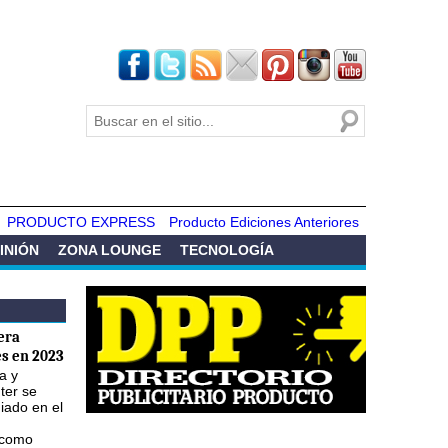
Buscar
Formulario de
búsqueda
PRODUCTO EXPRESS
Producto Ediciones Anteriores
INIÓN
ZONA LOUNGE
TECNOLOGÍA
era
s en 2023
a y
ter se
iado en el
 como