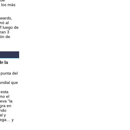
 de
 los más
Awards,
nó al
f luego de
ran 3
ión de
e la
 punta del
ndial que
 esta
mo el
eva “la
gra en
ando
al y
lega… y