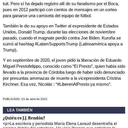
tuit. Pero sí ha dejado registro allí de su fanatismo por el Boca,
pues en 2012 participó con cientos de mensajes en un sorteo
para ganarse una camiseta del equipo de fútbol.
También le dio su apoyo en Twitter al expresidente de Estados
Unidos, Donald Trump, durante las elecciones de noviembre
pasado, cuando el magnate perdió contra Joe Biden. Kuroña se
sumó al hashtag #LatamSupportsTrump (Latinoamérica apoya a
Trump).
Y en septiembre de 2020, el joven pidió la liberación de Eduardo
Miguel Prestofelippo, conocido como “El Presto”, quien había sido
llevado a la provincia de Córdoba luego de haber sido denunciado
por presuntas amenazas de muerte a la vicepresidenta Cristina
Kirchner. Esa vez, Nicolás : “#LiberenAlPresto ya mismo”.
PUBLICADO: 23 de abril de 2021
LEA TAMBIÉN
¿Quién es J.J. Rendón?
<p>La escritora y periodista María Elena Lavaud desentraña el
enigma detrás del estratega. Un viaje literario que entrelaza la