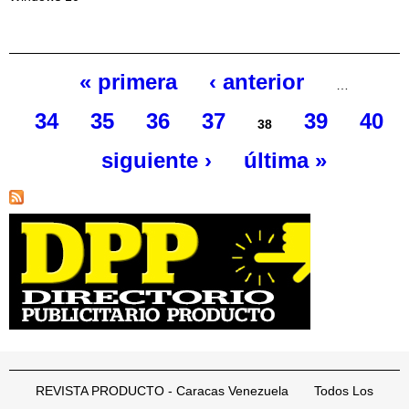
« primera
‹ anterior
…
Páginas
34
35
36
37
39
40
38
siguiente ›
última »
REVISTA PRODUCTO - Caracas Venezuela Todos Los