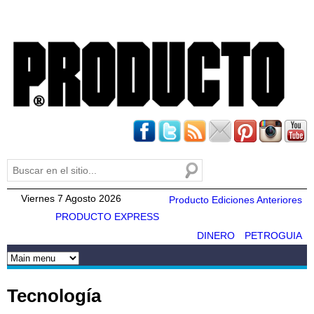
Pasar al
contenido
principal
Buscar
Formulario de búsqueda
Viernes 7 Agosto 2026
Producto Ediciones Anteriores
PRODUCTO EXPRESS
DINERO
PETROGUIA
Tecnología