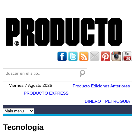
Pasar al
contenido
principal
Buscar
Formulario de búsqueda
Viernes 7 Agosto 2026
Producto Ediciones Anteriores
PRODUCTO EXPRESS
DINERO
PETROGUIA
Tecnología