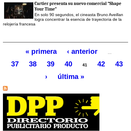
Cartier presenta su nuevo comercial “Shape
Your Time”
En solo 90 segundos, el cineasta Bruno Aveillan
logra concentrar la esencia de trayectoria de la
relojería francesa
« primera
‹ anterior
…
Páginas
37
38
39
40
42
43
41
›
última »