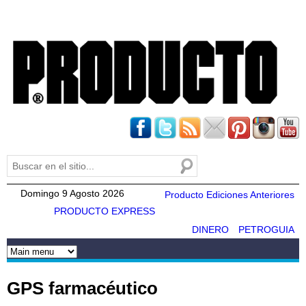
Pasar al
contenido
principal
Buscar
Formulario de búsqueda
Domingo 9 Agosto 2026
Producto Ediciones Anteriores
PRODUCTO EXPRESS
DINERO
PETROGUIA
GPS farmacéutico