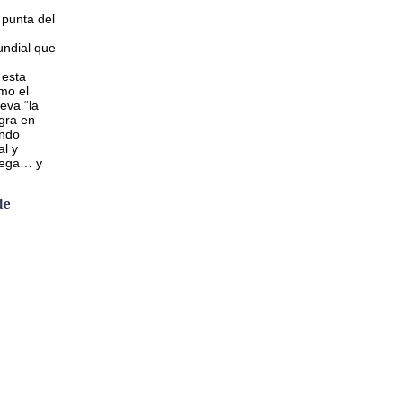
 punta del
ndial que
 esta
mo el
eva “la
gra en
ando
al y
lega… y
de