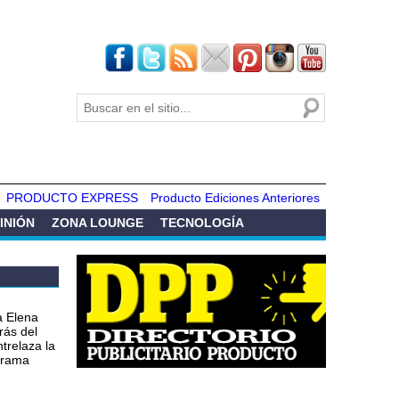
Buscar
Formulario de
búsqueda
PRODUCTO EXPRESS
Producto Ediciones Anteriores
INIÓN
ZONA LOUNGE
TECNOLOGÍA
a Elena
rás del
ntrelaza la
 drama