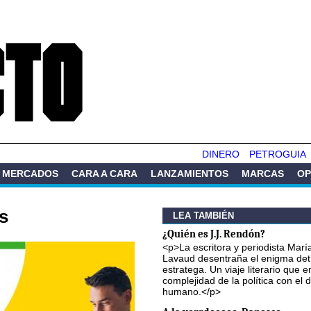
Pasar al
contenido
principal
DINERO
PETROGUIA
MERCADOS
CARA A CARA
LANZAMIENTOS
MARCAS
OP
s
LEA TAMBIÉN
¿Quién es J.J. Rendón?
<p>La escritora y periodista Marí
Lavaud desentraña el enigma det
estratega. Un viaje literario que e
complejidad de la política con el
humano.</p>