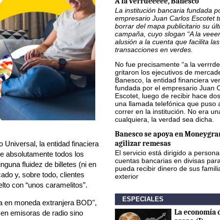
A la verrdeeeee, Banesco
La institución bancaria fundada po
empresario Juan Carlos Escotet 
borrar del mapa publicitario su úl
campaña, cuyo slogan “A la veee
alusión a la cuenta que facilita las
transacciones en verdes.
No fue precisamente “a la verrrde
gritaron los ejecutivos de mercad
Banesco, la entidad financiera v
fundada por el empresario Juan 
Escotet, luego de recibir hace d
una llamada telefónica que puso 
correr en la institución. No era u
cualquiera, la verdad sea dicha.
Banesco se apoya en Moneygra
agilizar remesas
Universal, la entidad finaciera
El servicio está dirigido a person
 de absolutamente todos los
cuentas bancarias en divisas par
nguna fluidez de billetes (ni en
pueda recibir dinero de sus famili
ado y, sobre todo, clientes
exterior
elto con “unos caramelitos”.
ESPECIALES
ta en moneda extranjera BOD",
La economía d
 en emisoras de radio sino