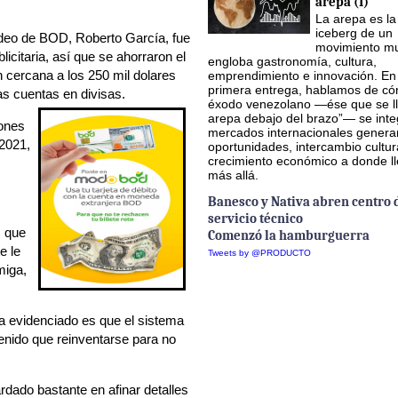
arepa (I)
La arepa es la
iceberg de un
adeo de BOD, Roberto García, fue
movimiento mu
citaria, así que se ahorraron el
engloba gastronomía, cultura,
n cercana a los 250 mil dolares
emprendimiento e innovación. En
primera entrega, hablamos de có
s cuentas en divisas.
éxodo venezolano —ése que se ll
arepa debajo del brazo”— se inte
iones
mercados internacionales gener
 2021,
oportunidades, intercambio cultur
crecimiento económico a donde l
más allá.
Banesco y Nativa abren centro 
servicio técnico
s que
Comenzó la hamburguerra
e le
Tweets by @PRODUCTO
miga,
a evidenciado es que el sistema
tenido que reinventarse para no
dado bastante en afinar detalles