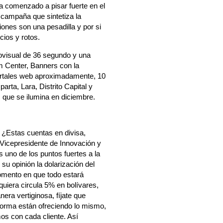
a comenzado a pisar fuerte en el
campaña que sintetiza la
iones son una pesadilla y por si
cios y rotos.
ovisual de 36 segundo y una
m Center, Banners con la
ortales web aproximadamente, 10
rta, Lara, Distrito Capital y
 que se ilumina en diciembre.
 ¿Estas cuentas en divisa,
a Vicepresidente de Innovación y
uno de los puntos fuertes a la
 su opinión la dolarización del
momento en que todo estará
uiera circula 5% en bolívares,
ra vertiginosa, fíjate que
forma están ofreciendo lo mismo,
mos con cada cliente. Así