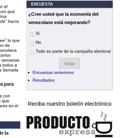
ENCUESTA
r el
tuvo que
¿Cree usted que la economía del
tima
rde” hacía
venezolano está mejorando?
Opciones
Sí
ee” lo que
No
eo de
enezolana
Todo es parte de la campaña electoral
Carlos
os semanas
a todos a
na llamada
Encuestas anteriores
Resultados
m para
as con
a que
Reciba nuestro boletín electrónico
ares en el
e la