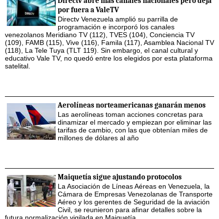
Directv abre más canales nacionales pero deja
por fuera a ValeTV
Directv Venezuela amplió su parrilla de
programación e incorporó los canales
venezolanos Meridiano TV (112), TVES (104), Conciencia TV
(109), FAMB (115), Vive (116), Famila (117), Asamblea Nacional TV
(118), La Tele Tuya (TLT 119). Sin embargo, el canal cultural y
educativo Vale TV, no quedó entre los elegidos por esta plataforma
satelital.
Aerolíneas norteamericanas ganarán menos
Las aerolíneas toman acciones concretas para
dinamizar el mercado y empiezan por eliminar las
tarifas de cambio, con las que obtenían miles de
millones de dólares al año
Maiquetía sigue ajustando protocolos
La Asociación de Líneas Aéreas en Venezuela, la
Cámara de Empresas Venezolanas de Transporte
Aéreo y los gerentes de Seguridad de la aviación
Civil, se reunieron para afinar detalles sobre la
futura normalización vigilada en Maiquetía.