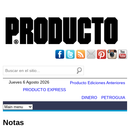
Pasar al
contenido
principal
Buscar
Formulario de búsqueda
Jueves 6 Agosto 2026
Producto Ediciones Anteriores
PRODUCTO EXPRESS
DINERO
PETROGUIA
Notas