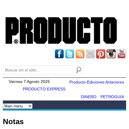
Pasar al
contenido
principal
Buscar
Formulario de búsqueda
Viernes 7 Agosto 2026
Producto Ediciones Anteriores
PRODUCTO EXPRESS
DINERO
PETROGUIA
Notas