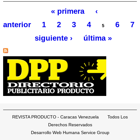
« primera
‹
Páginas
anterior
1
2
3
4
6
7
5
siguiente ›
última »
REVISTA PRODUCTO - Caracas Venezuela Todos Los
Derechos Reservados
Desarrollo Web Humana Service Group