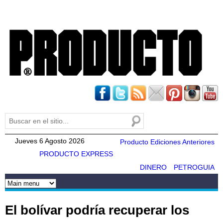
Pasar al
contenido
principal
Buscar
Formulario de búsqueda
Jueves 6 Agosto 2026
Producto Ediciones Anteriores
PRODUCTO EXPRESS
DINERO
PETROGUIA
El bolívar podría recuperar los