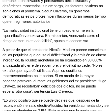
comunes son elevados y persistentes déficit fiscales y
desórdenes monetarios; sin embargo, los factores políticos no
son ajenos al problema. Según Oliveros, en gobiernos
democráticas estos brotes hiperinflaciones duran menos tiempo
que en regímenes autoritarios.
"La mala calidad institucional tiene un peso enorme en la
hiperinflación venezolana. En mi opinión, Venezuela corre el
riesgo de ser un estado fallido", apunta el economista.
A pesar de que el presidente Nicolás Maduro parece consciente
de las perjuicios que causa el déficit fiscal y la emisión de dinero
inorgánico, la liquidez monetaria se ha expandido en 30.000%
anualizada al cierre de septiembre, y el déficit no cede. "No es
extraño que haya déficit fiscal. Aquí los equilibrios
macroeconómicos no importan. Si en medio de la mayor
bonanza petrolera, durante los gobiernos del ex presidente Hugo
Chávez, se registraban déficit de dos dígitos, no se puede
esperar otra cosa", sentencia Luis Oliveros.
"Lo único positivo que se puede decir es que, después de la
reconversión, el ratio efectivo/liquidez ha venido aumentando y se
ubica en alrededor de 7,5%. Esto explica que la gente consiga