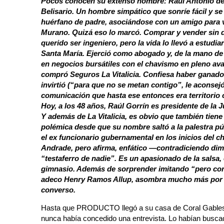
Pocos conocen su extenso nombre: Raúl Antonio de 
Belisario. Un hombre simpático que sonríe fácil y se
huérfano de padre, asociándose con un amigo para v
Murano. Quizá eso lo marcó. Comprar y vender sin d
querido ser ingeniero, pero la vida lo llevó a estudi
Santa María. Ejerció como abogado y, de la mano d
en negocios bursátiles con el chavismo en pleno av
compró Seguros La Vitalicia. Confiesa haber ganad
invirtió (“para que no se metan contigo”, le aconse
comunicación que hasta ese entonces era territorio
Hoy, a los 48 años, Raúl Gorrín es presidente de la 
Y además de La Vitalicia, es obvio que también tien
polémica desde que su nombre saltó a la palestra pú
el ex funcionario gubernamental en los inicios del c
Andrade, pero afirma, enfático —contradiciendo dim
“testaferro de nadie”.
Es un apasionado de la salsa, 
gimnasio. Además de sorprender imitando “pero con
adeco Henry Ramos Allup, asombra mucho más por su
converso.
Hasta que PRODUCTO llegó a su casa de Coral Gables, 
nunca había concedido una entrevista. Lo habían buscad