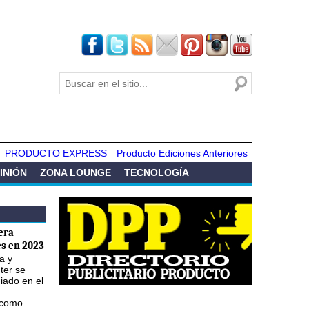
Buscar
Formulario de
búsqueda
PRODUCTO EXPRESS
Producto Ediciones Anteriores
INIÓN
ZONA LOUNGE
TECNOLOGÍA
era
s en 2023
a y
ter se
iado en el
 como