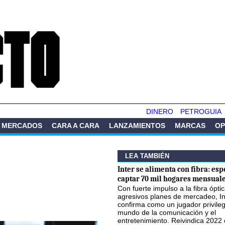
Pasar al
contenido
principal
DINERO
PETROGUIA
MERCADOS
CARA A CARA
LANZAMIENTOS
MARCAS
OP
LEA TAMBIÉN
Inter se alimenta con fibra: esp
captar 70 mil hogares mensuale
Con fuerte impulso a la fibra óptic
agresivos planes de mercadeo, In
confirma como un jugador privileg
mundo de la comunicación y el
entretenimiento. Reivindica 2022