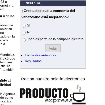
023 a
ENCUESTA
ternet y a
sión.
¿Cree usted que la economía del
u icónico
venezolano está mejorando?
Toblerone
Opciones
Sí
mbiar su
No
una
icado en la
Todo es parte de la campaña electoral
do a la
ón a
 Mondelez,
Encuestas anteriores
indicó que
Resultados
 también
tituirá
", también
Reciba nuestro boletín electrónico
gido al
licidad
 la Agencia
ido como
ficará a