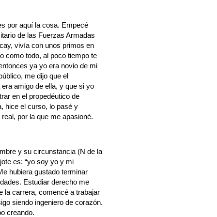
es por aquí la cosa. Empecé
rsitario de las Fuerzas Armadas
cay, vivía con unos primos en
o como todo, al poco tiempo te
 entonces ya yo era novio de mi
blico, me dijo que el
 era amigo de ella, y que si yo
trar en el propedéutico de
 hice el curso, lo pasé y
real, por la que me apasioné.
bre y su circunstancia (N de la
ote es: “yo soy yo y mi
. Me hubiera gustado terminar
lidades. Estudiar derecho me
 la carrera, comencé a trabajar
igo siendo ingeniero de corazón.
po creando.