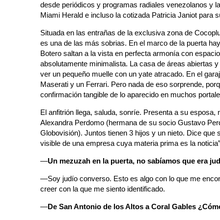
desde periódicos y programas radiales venezolanos y l
Miami Herald e incluso la cotizada Patricia Janiot para
Situada en las entrañas de la exclusiva zona de Cocoplu
es una de las más sobrias. En el marco de la puerta h
Botero saltan a la vista en perfecta armonía con espaci
absolutamente minimalista. La casa de áreas abiertas y
ver un pequeño muelle con un yate atracado. En el gar
Maserati y un Ferrari. Pero nada de eso sorprende, porq
confirmación tangible de lo aparecido en muchos portale
El anfitrión llega, saluda, sonríe. Presenta a su esposa, 
Alexandra Perdomo (hermana de su socio Gustavo Perd
Globovisión). Juntos tienen 3 hijos y un nieto. Dice que s
visible de una empresa cuya materia prima es la noticia
—
Un mezuzah en la puerta, no sabíamos que era ju
—Soy judío converso. Esto es algo con lo que me encon
creer con la que me siento identificado.
—
De San Antonio de los Altos a Coral Gables ¿Cómo