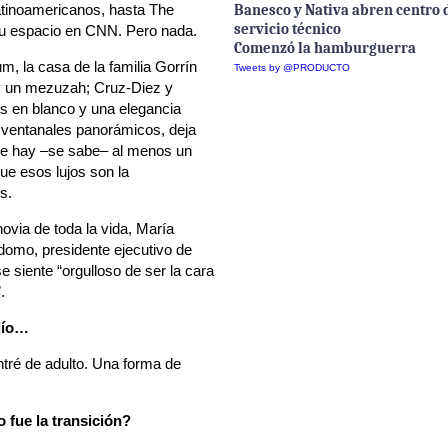
atinoamericanos, hasta The
Banesco y Nativa abren centro 
servicio técnico
 su espacio en CNN. Pero nada.
Comenzó la hamburguerra
m, la casa de la familia Gorrín
Tweets by @PRODUCTO
ay un mezuzah; Cruz-Diez y
os en blanco y una elegancia
 ventanales panorámicos, deja
aje hay –se sabe– al menos un
ue esos lujos son la
s.
novia de toda la vida, María
omo, presidente ejecutivo de
e siente “orgulloso de ser la cara
”.
dío…
tré de adulto. Una forma de
 fue la transición?