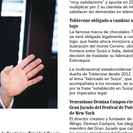
“muy satisfactorio” y apunta en 2
multiplicar por 2 su clientela de in
satisfacer las demandas en televi
Toblerone obligado a cambiar s
logo
La famosa marca de chocolates 
se verá obligada legalmente a ca
logo, que hasta ahora incorpora 
ilustración del monte Cervino, ub
frontera entre Suiza e Italia, debi
decisión de trasladar su fabricaci
Eslovaquia.
La multinacional estadounidense
dueña de Toblerone desde 2012, 
el lema "fabricado en Suiza", que
acompañaba a los envases, se sus
por la frase "establecido en Suiza
por imperativo legal.
Venezolano Demian Campos ele
Gran Jurado del Festival de Pub
de New York
El director creativo y fundador de
Wings, Demian Campos, fue eleg
miembro del Gran Jurado que cali