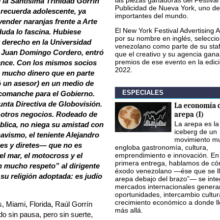
las piezas ganadoras del Festival
la Santísima Trinidad Gorrín
Publicidad de Nueva York, uno de
 recuerda adolescente, ya
importantes del mundo.
ender naranjas frente a Arte
El New York Festival Advertising 
uda lo fascina.
Hubiese
por su nombre en inglés, seleccio
ar derecho en la Universidad
venezolano como parte de su staf
e Juan Domingo Cordero, entró
que el creativo y su agencia gana
premios de ese evento en la edic
ance. Con los mismos socios
2022.
o mucho dinero que en parte
jó un asesor) en un medio de
ESPECIALES
 comanche para el Gobierno.
Junta Directiva de Globovisión.
La economía d
e otros negocios. Rodeado de
arepa (I)
La arepa es la
blica, no niega su amistad con
iceberg de un
havismo, el teniente Alejandro
movimiento mu
es y diretes— que no es
engloba gastronomía, cultura,
el mar, el motocross y el
emprendimiento e innovación. En
primera entrega, hablamos de có
 mucho respeto” al dirigente
éxodo venezolano —ése que se ll
 religión adoptada: es judío
arepa debajo del brazo”— se inte
mercados internacionales gener
oportunidades, intercambio cultur
crecimiento económico a donde l
Miami, Florida, Raúl Gorrín
más allá.
o sin pausa, pero sin suerte,