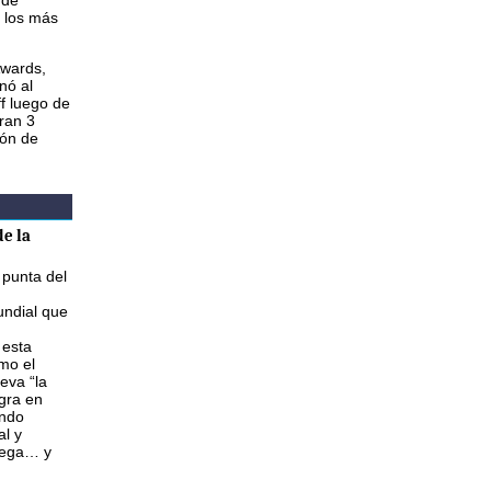
 de
 los más
Awards,
nó al
f luego de
ran 3
ión de
e la
 punta del
ndial que
 esta
mo el
eva “la
gra en
ando
al y
lega… y