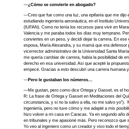
—
¿Cómo se convierte en abogado?
—Creo que fue como una luz, una epifanía que me dijo 
estudiando ingeniería aeronáutica, en el Instituto Unive
(IUFAN). Como no tenía los recursos para vivir en Mara
Valencia y me paraba todos los días muy temprano. Per
conviertes en un peso, y decidí dejar la carrera. En ese
esposa, María Alexandra, y su mamá que era defensor pú
vicerrector administrativo de la Universidad Santa María
me quería cambiar de carrera, había la posibilidad de en
derecho en esa universidad. Así que acepté la propuesta,
empecé. Gracias a esto descubrí una carrera humana y 
—
Pero le gustaban los números…
—Me gustan, pero como dice Ortega y Gasset, es el hom
R: La frase de Ortega y Gasset en Meditaciones del Quij
circunstancia, y si no la salvo a ella, no me salvo yo”)
ingeniería, pero no tuve cómo y me adapté a mis posibi
hizo volver a mi casa en Caracas. Ya en segundo año de
en tribunales y me apasioné más. Pero reconozco que s
Yo veo al ingeniero como un creador y vivo todo el tiem