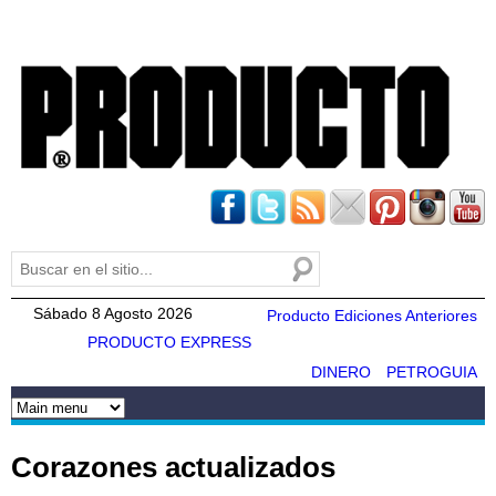
Pasar al
contenido
principal
Buscar
Formulario de búsqueda
Sábado 8 Agosto 2026
Producto Ediciones Anteriores
PRODUCTO EXPRESS
DINERO
PETROGUIA
Corazones actualizados