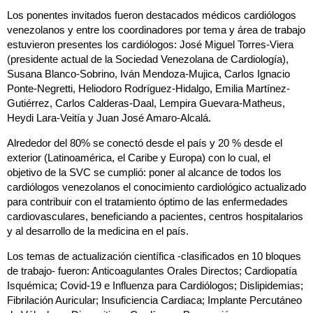
Los ponentes invitados fueron destacados médicos cardiólogos
venezolanos y entre los coordinadores por tema y área de trabajo
estuvieron presentes los cardiólogos: José Miguel Torres-Viera
(presidente actual de la Sociedad Venezolana de Cardiología),
Susana Blanco-Sobrino, Iván Mendoza-Mujica, Carlos Ignacio
Ponte-Negretti, Heliodoro Rodríguez-Hidalgo, Emilia Martínez-
Gutiérrez, Carlos Calderas-Daal, Lempira Guevara-Matheus,
Heydi Lara-Veitía y Juan José Amaro-Alcalá.
Alrededor del 80% se conectó desde el país y 20 % desde el
exterior (Latinoamérica, el Caribe y Europa) con lo cual, el
objetivo de la SVC se cumplió: poner al alcance de todos los
cardiólogos venezolanos el conocimiento cardiológico actualizado
para contribuir con el tratamiento óptimo de las enfermedades
cardiovasculares, beneficiando a pacientes, centros hospitalarios
y al desarrollo de la medicina en el país.
Los temas de actualización científica -clasificados en 10 bloques
de trabajo- fueron: Anticoagulantes Orales Directos; Cardiopatía
Isquémica; Covid-19 e Influenza para Cardiólogos; Dislipidemias;
Fibrilación Auricular; Insuficiencia Cardiaca; Implante Percutáneo