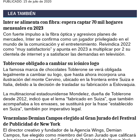
PUBLICADO: 15 de julio de 2020
LEA TAMBIÉN
Inter se alimenta con fibra: espera captar 70 mil hogares
mensuales en 2023
Con fuerte impulso a la fibra óptica y agresivos planes de
mercadeo, Inter se confirma como un jugador privilegiado en el
mundo de la comunicación y el entretenimiento. Reivindica 2022
como “muy satisfactorio” y apunta en 2023 a multiplicar por 2 su
clientela de internet y a satisfacer las demandas en televisión.
Toblerone obligado a cambiar su icónico logo
La famosa marca de chocolates Toblerone se verá obligada
legalmente a cambiar su logo, que hasta ahora incorpora una
ilustración del monte Cervino, ubicado en la frontera entre Suiza e
Italia, debido a la decisión de trasladar su fabricación a Eslovaquia.
La multinacional estadounidense Mondelez, dueña de Toblerone
desde 2012, indicó que el lema "fabricado en Suiza", que también
acompañaba a los envases, se sustituirá por la frase "establecido
en Suiza", también por imperativo legal.
Venezolano Demian Campos elegido al Gran Jurado del Festival
de Publicidad de New York
El director creativo y fundador de la Agencia Wings, Demian
Campos, fue elegido como miembro del Gran Jurado que calificará
a las piezas ganadoras del Festival de Publicidad de Nueva York,