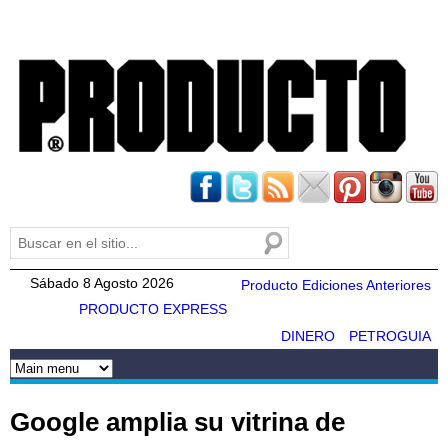
Pasar al
contenido
principal
Buscar
Formulario de búsqueda
Sábado 8 Agosto 2026
Producto Ediciones Anteriores
PRODUCTO EXPRESS
DINERO
PETROGUIA
Google amplia su vitrina de