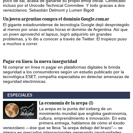
poco de sal, acaba de ganarse su propio emoji oficial. Certificado
incluso por el Unicode Technical Commitee. Y todo gracias a dos
venezolanos: Sebastián Delmont y Lumen Bigott
Un joven argentino compra el dominio Google.com.ar
El gigante estadounidense de tecnología Google dejó desprotegido
al menos por unas cuantas horas el dominio de Argentina. Así que
un joven aprovechó el lapsus, logró adquirirlo sin grandes
problemas, y lo dio a conocer a través de Twitter. El tropiezo puso
a muchos a correr.
Pagar en línea: la nueva inseguridad
Ni comprar en línea ni pagar en plataformas digitales le brinda
seguridad a los consumidores según un estudio publicado por la
tecnológica ESET, compañía especialista en detectar amenazas de
seguridad electrónicas.
ESPECIALES
La economía de la arepa (I)
La arepa es la punta del iceberg de un
movimiento mundial que engloba gastronomía,
cultura, emprendimiento e innovación. En esta
primera entrega, hablamos de cómo el éxodo
venezolano —ése que se lleva “la arepa debajo del brazo”— se
integra en mercados internacionales generando oportunidades,