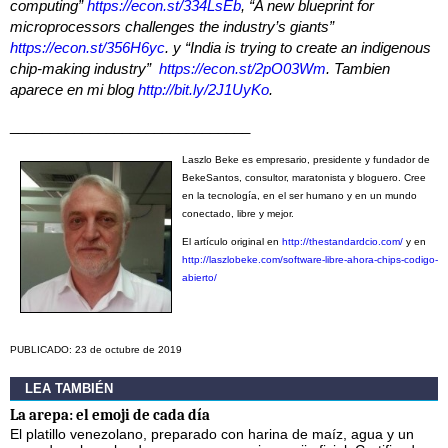
computing”
https://econ.st/334LsEb
, “A new blueprint for
microprocessors challenges the industry’s giants”
https://econ.st/356H6yc
. y “India is trying to create an indigenous
chip-making industry”
https://econ.st/2pO03Wm
. Tambien
aparece en mi blog
http://bit.ly/2J1UyKo
.
______________________________
Laszlo Beke es empresario, presidente y fundador de
BekeSantos, consultor, maratonista y bloguero. Cree
en la tecnología, en el ser humano y en un mundo
conectado, libre y mejor.
El artículo original en
http://thestandardcio.com/
y en
http://laszlobeke.com/software-libre-ahora-chips-codigo-
abierto/
PUBLICADO: 23 de octubre de 2019
LEA TAMBIÉN
La arepa: el emoji de cada día
El platillo venezolano, preparado con harina de maíz, agua y un