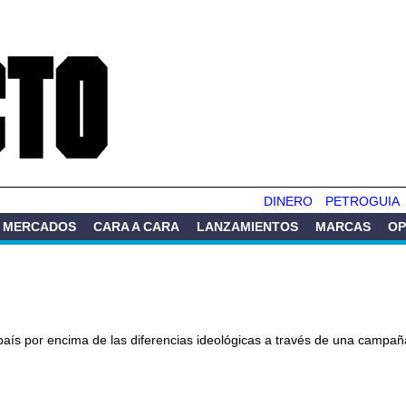
Pasar al
contenido
principal
DINERO
PETROGUIA
MERCADOS
CARA A CARA
LANZAMIENTOS
MARCAS
OP
el país por encima de las diferencias ideológicas a través de una campa