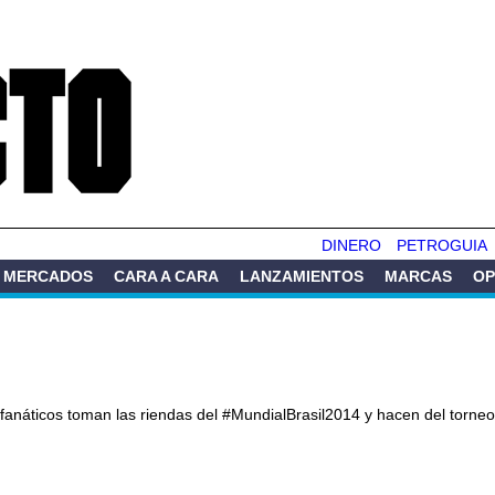
Pasar al
contenido
principal
DINERO
PETROGUIA
MERCADOS
CARA A CARA
LANZAMIENTOS
MARCAS
OP
 fanáticos toman las riendas del #MundialBrasil2014 y hacen del torneo