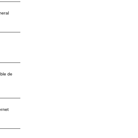
neral
ible de
ernet