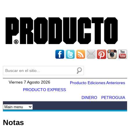
Pasar al
contenido
principal
Buscar
Formulario de búsqueda
Viernes 7 Agosto 2026
Producto Ediciones Anteriores
PRODUCTO EXPRESS
DINERO
PETROGUIA
Notas