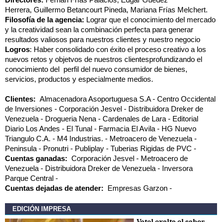
Herrera, Guillermo Betancourt Pineda, Mariana Frías Melchert.
Filosofía de la agencia:
Lograr que el conocimiento del mercado
y la creatividad sean la combinación perfecta para generar
resultados valiosos para nuestros clientes y nuestro negocio
Logros
: Haber consolidado con éxito el proceso creativo a los
nuevos retos y objetvos de nuestros clientesprofundizando el
conocimiento del perfil del nuevo consumidor de bienes,
servicios, productos y especialmente medios.
Clientes:
Almacenadora Asoportuguesa S.A
Centro Occidental
de Inversiones
Corporación Jesvel
Distribuidora Dreker de
Venezuela
Drogueria Nena
Cardenales de Lara
Editorial
Diario Los Andes
El Tunal
Farmacia El Avila
HG Nuevo
Triangulo C.A.
M4 Industrias.
Metroacero de Venezuela
Peninsula
Pronutri
Publiplay
Tuberias Rigidas de PVC
Cuentas ganadas:
Corporación Jesvel
Metroacero de
Venezuela
Distribuidora Dreker de Venezuela
Inversora
Parque Central
Cuentas dejadas de atender:
Empresas Garzon
EDICIÓN IMPRESA
Vatel exalta el sabor