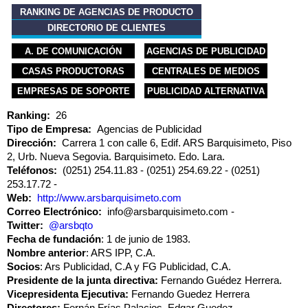
RANKING DE AGENCIAS DE PRODUCTO
DIRECTORIO DE CLIENTES
A. DE COMUNICACIÓN
AGENCIAS DE PUBLICIDAD
CASAS PRODUCTORAS
CENTRALES DE MEDIOS
EMPRESAS DE SOPORTE
PUBLICIDAD ALTERNATIVA
Ranking:
26
Tipo de Empresa:
Agencias de Publicidad
Dirección:
Carrera 1 con calle 6, Edif. ARS Barquisimeto, Piso
2, Urb. Nueva Segovia. Barquisimeto. Edo. Lara.
Teléfonos:
(0251) 254.11.83
(0251) 254.69.22
(0251)
253.17.72
Web:
http://www.arsbarquisimeto.com
Correo Electrónico:
info@arsbarquisimeto.com
Twitter:
@arsbqto
Fecha de fundación
: 1 de junio de 1983.
Nombre anterior
: ARS IPP, C.A.
Socios
: Ars Publicidad, C.A y FG Publicidad, C.A.
Presidente de la junta directiva:
Fernando Guédez Herrera.
Vicepresidenta Ejecutiva:
Fernando Guedez Herrera
Directores:
Fernán Frías Palacios, Edgar Guedez