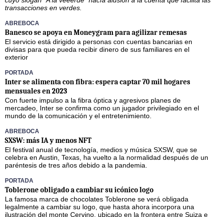
cuyo slogan “A la veeerde” hacía alusión a la cuenta que facilita las
transacciones en verdes.
ABREBOCA
Banesco se apoya en Moneygram para agilizar remesas
El servicio está dirigido a personas con cuentas bancarias en
divisas para que pueda recibir dinero de sus familiares en el
exterior
PORTADA
Inter se alimenta con fibra: espera captar 70 mil hogares
mensuales en 2023
Con fuerte impulso a la fibra óptica y agresivos planes de
mercadeo, Inter se confirma como un jugador privilegiado en el
mundo de la comunicación y el entretenimiento.
ABREBOCA
SXSW: más IA y menos NFT
El festival anual de tecnología, medios y música SXSW, que se
celebra en Austin, Texas, ha vuelto a la normalidad después de un
paréntesis de tres años debido a la pandemia.
PORTADA
Toblerone obligado a cambiar su icónico logo
La famosa marca de chocolates Toblerone se verá obligada
legalmente a cambiar su logo, que hasta ahora incorpora una
ilustración del monte Cervino, ubicado en la frontera entre Suiza e