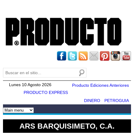
Pasar al
contenido
principal
Buscar
Formulario de búsqueda
Lunes 10 Agosto 2026
Producto Ediciones Anteriores
PRODUCTO EXPRESS
DINERO
PETROGUIA
ARS BARQUISIMETO, C.A.