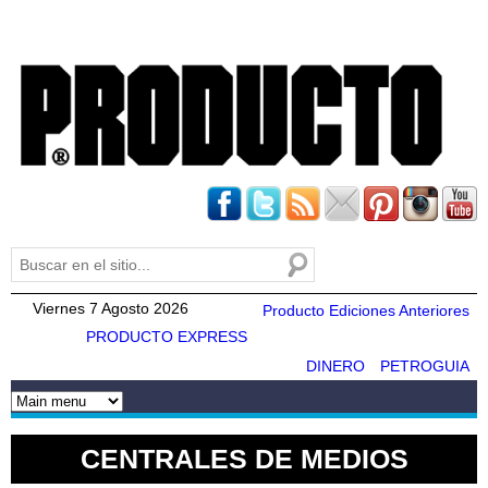
Pasar al
contenido
principal
Buscar
Formulario de búsqueda
Viernes 7 Agosto 2026
Producto Ediciones Anteriores
PRODUCTO EXPRESS
DINERO
PETROGUIA
CENTRALES DE MEDIOS