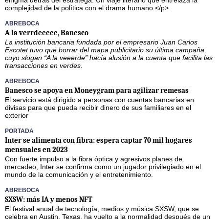
enigma detrás del estratega. Un viaje literario que entrelaza la
complejidad de la política con el drama humano.</p>
ABREBOCA
A la verrdeeeee, Banesco
La institución bancaria fundada por el empresario Juan Carlos
Escotet tuvo que borrar del mapa publicitario su última campaña,
cuyo slogan “A la veeerde” hacía alusión a la cuenta que facilita las
transacciones en verdes.
ABREBOCA
Banesco se apoya en Moneygram para agilizar remesas
El servicio está dirigido a personas con cuentas bancarias en
divisas para que pueda recibir dinero de sus familiares en el
exterior
PORTADA
Inter se alimenta con fibra: espera captar 70 mil hogares
mensuales en 2023
Con fuerte impulso a la fibra óptica y agresivos planes de
mercadeo, Inter se confirma como un jugador privilegiado en el
mundo de la comunicación y el entretenimiento.
ABREBOCA
SXSW: más IA y menos NFT
El festival anual de tecnología, medios y música SXSW, que se
celebra en Austin, Texas, ha vuelto a la normalidad después de un