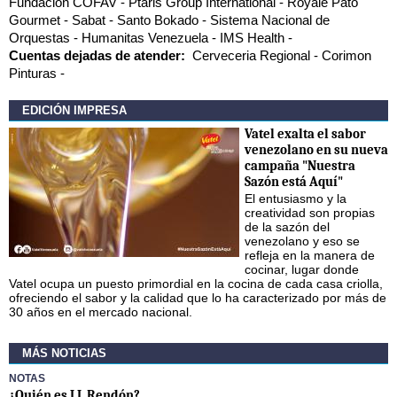
Fundación COFAV
Ptaris Group International
Royale Pato
Gourmet
Sabat
Santo Bokado
Sistema Nacional de
Orquestas
Humanitas Venezuela
IMS Health
Cuentas dejadas de atender:
Cerveceria Regional
Corimon
Pinturas
EDICIÓN IMPRESA
Vatel exalta el sabor
venezolano en su nueva
campaña "Nuestra
Sazón está Aquí"
El entusiasmo y la
creatividad son propias
de la sazón del
venezolano y eso se
refleja en la manera de
cocinar, lugar donde
Vatel ocupa un puesto primordial en la cocina de cada casa criolla,
ofreciendo el sabor y la calidad que lo ha caracterizado por más de
30 años en el mercado nacional.
MÁS NOTICIAS
NOTAS
¿Quién es J.J. Rendón?