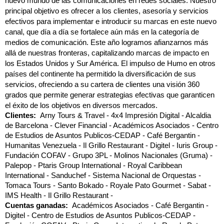
nuevo mundo de las comunicaciones en redes sociales. Nuestro
principal objetivo es ofrecer a los clientes, asesoría y servicios
efectivos para implementar e introducir su marcas en este nuevo
canal, que día a día se fortalece aún más en la categoría de
medios de comunicación. Este año logramos afianzarnos más
allá de nuestras fronteras, capitalizando marcas de impacto en
los Estados Unidos y Sur América. El impulso de Humo en otros
países del continente ha permitido la diversificación de sus
servicios, ofreciendo a su cartera de clientes una visión 360
grados que permite generar estrategias efectivas que garanticen
el éxito de los objetivos en diversos mercados.
Clientes:
Arny Tours & Travel
4x4 Impresión Digital
Alcaldia
de Barcelona
Clever Financial
Académicos Asociados
Centro
de Estudios de Asuntos Publicos-CEDAP
Café Bergantin
Humanitas Venezuela
Il Grillo Restaurant
Digitel
Iuris Group
Fundación COFAV
Grupo 3PL
Molinos Nacionales (Gruma)
Palepop
Ptaris Group International
Royal Caribbean
International
Sanduchef
Sistema Nacional de Orquestas
Tomaca Tours
Santo Bokado
Royale Pato Gourmet
Sabat
IMS Health
Il Grillo Restaurant
Cuentas ganadas:
Académicos Asociados
Café Bergantin
Digitel
Centro de Estudios de Asuntos Publicos-CEDAP